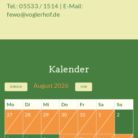
Tel.: 05533 / 1514 | E-Mail:
fewo@voglerhof.de
Kalender
August 2026
ZURÜCK
VOR
Mo
Di
Mi
Do
Fr
Sa
So
27
28
29
30
31
1
2